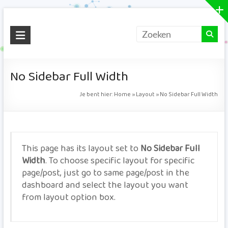
Ga
Smart
naar
de
Vizion
inhoud
Succes
No Sidebar Full Width
door
Verbinding
Je bent hier:
Home
»
Layout
»
No Sidebar Full Width
This page has its layout set to
No Sidebar Full
Width
. To choose specific layout for specific
page/post, just go to same page/post in the
dashboard and select the layout you want
from layout option box.