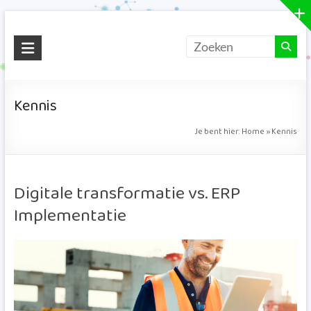
Ga
Smart
naar
de
Vizion
inhoud
Succes
Kennis
door
Verbinding
Je bent hier:
Home
»
Kennis
Digitale transformatie vs. ERP
Implementatie